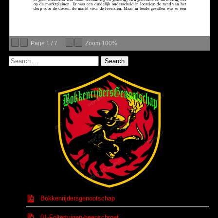
Page
1
/
7
Zoom
100%
Bokkenrijdersgenootschap
01-Foltertuigen-beenschroef