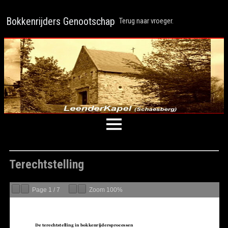
Bokkenrijders Genootschap
Terug naar vroeger.
Terechtstelling
Page
1
/
7
Zoom
100%