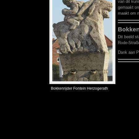
van dit kun
gemaakt oms
maakt om na
Bokken
Dit beeld s
Rode-Straße
Dank aan Pi
Bokkenrijder Fontein Herzogerath