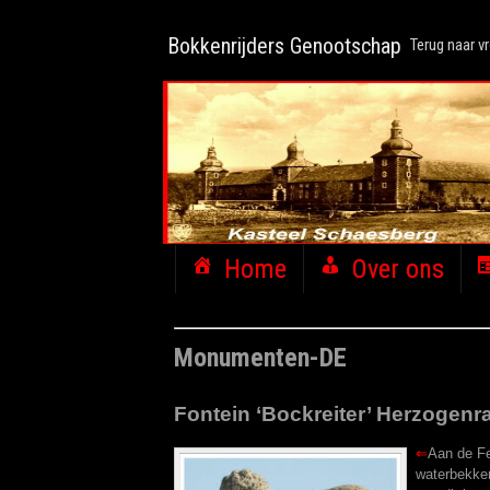
Bokkenrijders Genootschap
Terug naar vr
Home
Over ons
Monumenten-DE
Fontein ‘Bockreiter’ Herzogenra
⇐
Aan de Fe
waterbekken