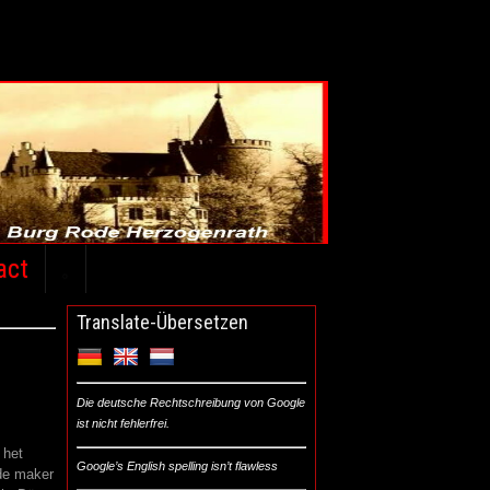
act
.
Translate-Übersetzen
Die deutsche Rechtschreibung von Google
ist nicht fehlerfrei.
 het
Google’s English spelling isn’t flawless
 de maker