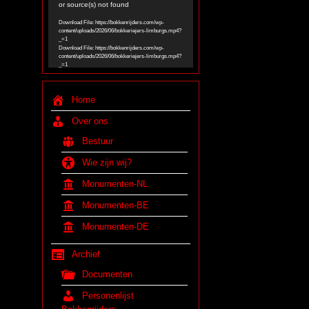
Player
or source(s) not found
Download File: https://bokkenrijders.com/wp-
content/uploads/2026/06/bokkeriejers-limburgs.mp4?
_=1
Download File: https://bokkenrijders.com/wp-
content/uploads/2026/06/bokkeriejers-limburgs.mp4?
_=1
Home
Over ons
Bestuur
Wie zijn wij?
Monumenten-NL
Monumenten-BE
Monumenten-DE
Archief
Documenten
Personenlijst